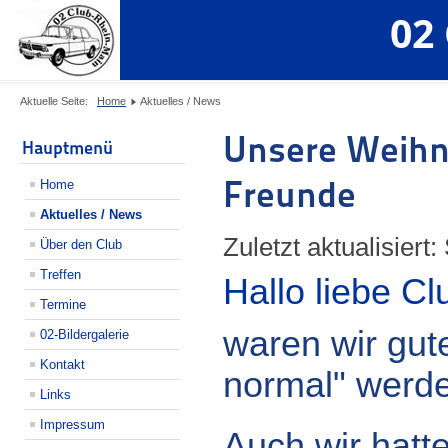
02
Aktuelle Seite:
Home
Aktuelles / News
Unsere Weihn
Hauptmenü
Freunde
Home
Aktuelles / News
Zuletzt aktualisier
Über den Club
Treffen
Hallo liebe C
Termine
waren wir gut
02-Bildergalerie
Kontakt
normal" werde
Links
Impressum
Auch wir hatt