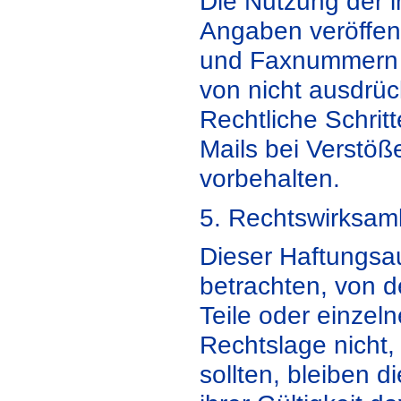
Die Nutzung der 
Angaben veröffent
und Faxnummern s
von nicht ausdrück
Rechtliche Schri
Mails bei Verstöß
vorbehalten.
5. Rechtswirksam
Dieser Haftungsau
betrachten, von d
Teile oder einzel
Rechtslage nicht,
sollten, bleiben 