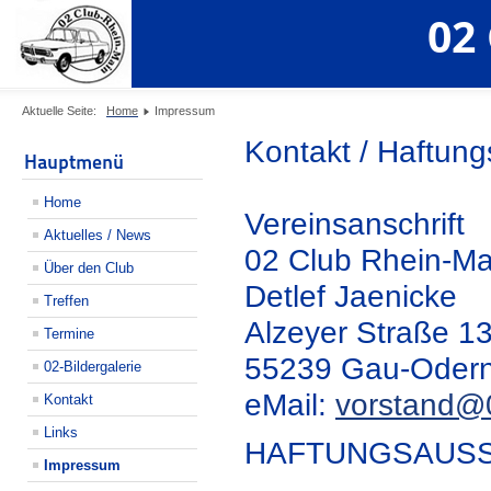
02
Aktuelle Seite:
Home
Impressum
Kontakt / Haftun
Hauptmenü
Home
Vereinsanschrift
Aktuelles / News
02 Club Rhein-Ma
Über den Club
Detlef Jaenicke
Treffen
Alzeyer Straße 1
Termine
55239 Gau-Oder
02-Bildergalerie
eMail:
vorstand@
Kontakt
Links
HAFTUNGSAUS
Impressum