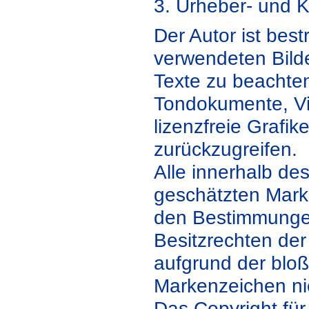
3. Urheber- und 
Der Autor ist best
verwendeten Bild
Texte zu beachten,
Tondokumente, Vi
lizenzfreie Graf
zurückzugreifen.
Alle innerhalb de
geschätzten Mark
den Bestimmungen
Besitzrechten der
aufgrund der bloß
Markenzeichen nic
Das Copyright für 