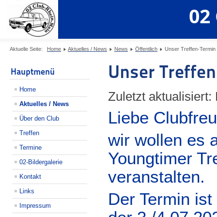
02
Aktuelle Seite:
Home
Aktuelles / News
News
Öffentlich
Unser Treffen-Termin 2
Unser Treffen
Hauptmenü
Home
Zuletzt aktualisier
Aktuelles / News
Liebe Clubfre
Über den Club
Treffen
wir wollen es
Termine
Youngtimer Tre
02-Bildergalerie
veranstalten.
Kontakt
Links
Der Termin is
Impressum