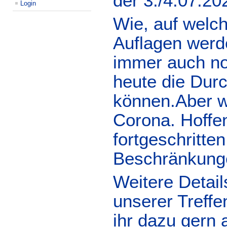
der 3./4.07.20
Login
Wie, auf welc
Auflagen werd
immer auch no
heute die Durc
können.Aber wa
Corona. Hoffen
fortgeschritten
Beschränkung
Weitere Detail
unserer Treff
ihr dazu gern 