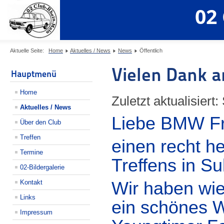
02
Aktuelle Seite:
Home
Aktuelles / News
News
Öffentlich
Vielen Dank a
Hauptmenü
Home
Zuletzt aktualisiert
Aktuelles / News
Liebe BMW F
Über den Club
Treffen
einen recht h
Termine
Treffens in Su
02-Bildergalerie
Kontakt
Wir haben wi
Links
ein schönes 
Impressum