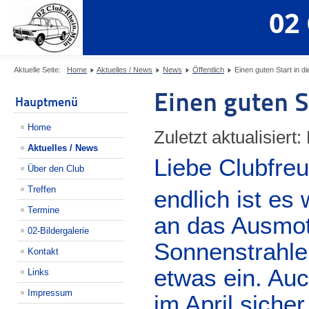
02
Aktuelle Seite:
Home
Aktuelles / News
News
Öffentlich
Einen guten Start in di
Einen guten S
Hauptmenü
Home
Zuletzt aktualisiert:
Aktuelles / News
Liebe Clubfre
Über den Club
Treffen
endlich ist es
Termine
an das Ausmot
02-Bildergalerie
Sonnenstrahle
Kontakt
etwas ein. Auc
Links
Impressum
im April sicher