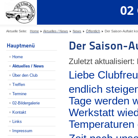
02
Aktuelle Seite:
Home
Aktuelles / News
News
Öffentlich
Der Saison-Auftakt kom
Der Saison-Au
Hauptmenü
Home
Zuletzt aktualisiert
Aktuelles / News
Liebe Clubfre
Über den Club
Treffen
endlich steige
Termine
Tage werden wi
02-Bildergalerie
Werkstatt wie
Kontakt
Temperaturen d
Links
Impressum