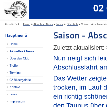
02
Aktuelle Seite:
Home
Aktuelles / News
News
Öffentlich
Saison - Abschlussfah
Saison - Absc
Hauptmenü
Home
Zuletzt aktualisiert
Aktuelles / News
Nun neigt sich le
Über den Club
Abschlussfahrt am
Treffen
Termine
Das Wetter zeigt
02-Bildergalerie
trocken, im Lauf
Kontakt
Links
ein richtig schön
Impressum
den Taunus über d