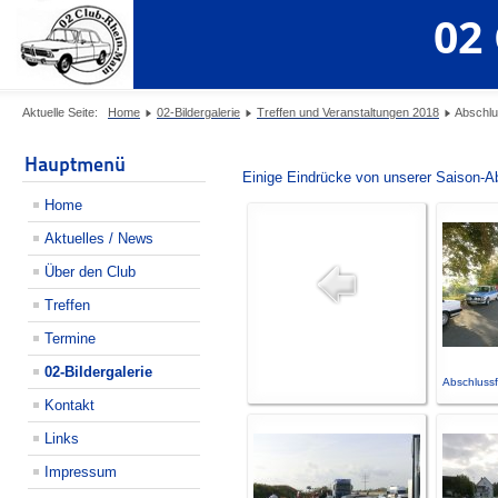
02
Aktuelle Seite:
Home
02-Bildergalerie
Treffen und Veranstaltungen 2018
Abschlu
Hauptmenü
Einige Eindrücke von unserer Saison-A
Home
Aktuelles / News
Über den Club
Treffen
Termine
02-Bildergalerie
Abschlussf
Kontakt
Links
Impressum