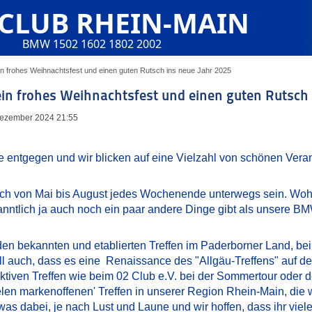
 CLUB RHEIN-MAIN
BMW 1502 1602 1802 2002
n frohes Weihnachtsfest und einen guten Rutsch ins neue Jahr 2025
in frohes Weihnachtsfest und einen guten Rutsch 
. Dezember 2024 21:55
 entgegen und wir blicken auf eine Vielzahl von schönen Veran
lich von Mai bis August jedes Wochenende unterwegs sein. Wohl
ntlich ja auch noch ein paar andere Dinge gibt als unsere BMW
en bekannten und etablierten Treffen im Paderborner Land, bei 
ll auch, dass es eine Renaissance des "Allgäu-Treffens" auf 
ktiven Treffen wie beim 02 Club e.V. bei der Sommertour oder d
len markenoffenen' Treffen in unserer Region Rhein-Main, die 
twas dabei, je nach Lust und Laune und wir hoffen, dass ihr vi