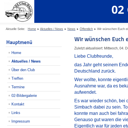
02
Aktuelle Seite:
Home
Aktuelles / News
News
Öffentlich
Wir wünschen Euch ei
Wir wünschen Euch e
Hauptmenü
Zuletzt aktualisiert: Mittwoch, 04
Home
Liebe Clubfreunde,
Aktuelles / News
das Jahr geht seinem Ende
Über den Club
Deutschland zurück.
Treffen
Wer wollte, konnte eigent
Ausnahme war, da es bekan
Termine
aufwendet.
02-Bildergalerie
Es war wieder schön, bei d
Kontakt
Simbach dabei zu sein. To
Links
konnte man auch bei fahra
Genauso gut waren die vie
Impressum
Eigentlich war für jeden e