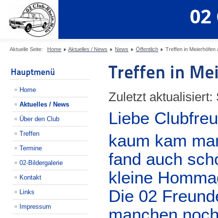
02
Aktuelle Seite:
Home
Aktuelles / News
News
Öffentlich
Treffen in Meierhöfen
Treffen in Me
Hauptmenü
Home
Zuletzt aktualisiert
Aktuelles / News
Liebe Clubfre
Über den Club
Treffen
kaum kam man 
Termine
fand auch sch
02-Bildergalerie
kleine Hommage
Kontakt
Die 02 Freunde
Links
Impressum
manchen noch b