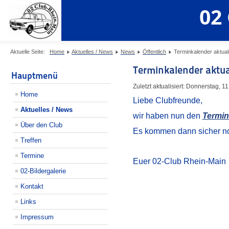
02
Aktuelle Seite:
Home
Aktuelles / News
News
Öffentlich
Terminkalender aktuali
Terminkalender aktual
Hauptmenü
Zuletzt aktualisiert: Donnerstag, 
Home
Liebe Clubfreunde,
Aktuelles / News
wir haben nun den
Termin
Über den Club
Es kommen dann sicher noc
Treffen
Termine
Euer 02-Club Rhein-Main
02-Bildergalerie
Kontakt
Links
Impressum