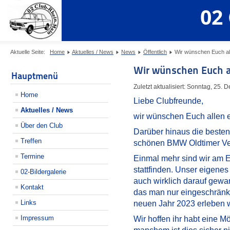
02
Aktuelle Seite:
Home
Aktuelles / News
News
Öffentlich
Wir wünschen Euch al
Wir wünschen Euch al
Hauptmenü
Zuletzt aktualisiert: Sonntag, 25.
Home
Liebe Clubfreunde,
Aktuelles / News
wir wünschen Euch allen e
Über den Club
Darüber hinaus die besten
Treffen
schönen BMW Oldtimer Ve
Termine
Einmal mehr sind wir am E
stattfinden. Unser eigenes
02-Bildergalerie
auch wirklich darauf gewar
Kontakt
das man nur eingeschränkt 
Links
neuen Jahr 2023 erleben 
Impressum
Wir hoffen ihr habt eine M