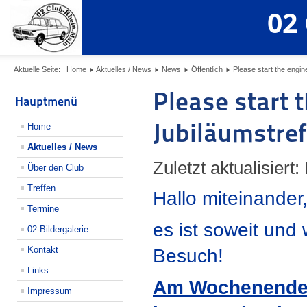
02
Aktuelle Seite:
Home
Aktuelles / News
News
Öffentlich
Please start the engine
Please start t
Hauptmenü
Jubiläumstref
Home
Aktuelles / News
Zuletzt aktualisiert:
Über den Club
Treffen
Hallo miteinander
Termine
es ist soweit und
02-Bildergalerie
Kontakt
Besuch!
Links
Am Wochenende 6.
Impressum