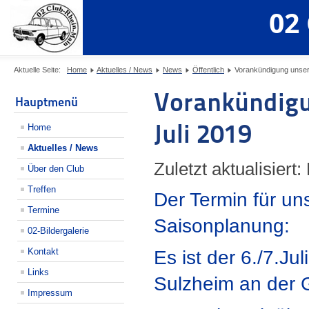
02
Aktuelle Seite:
Home
Aktuelles / News
News
Öffentlich
Vorankündigung unsere
Vorankündigun
Hauptmenü
Juli 2019
Home
Aktuelles / News
Zuletzt aktualisier
Über den Club
Treffen
Der Termin für un
Termine
Saisonplanung:
02-Bildergalerie
Kontakt
Es ist der 6./7.Ju
Links
Sulzheim an der G
Impressum