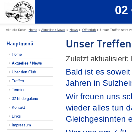
02
Aktuelle Seite:
Home
Aktuelles / News
News
Öffentlich
Unser Treffen steht vor
Unser Treffen 
Hauptmenü
Home
Zuletzt aktualisiert
Aktuelles / News
Bald ist es soweit
Über den Club
Jahren in Sulzhei
Treffen
Termine
Wir freuen uns s
02-Bildergalerie
wieder alles tun 
Kontakt
Links
Gleichgesinnten e
Impressum