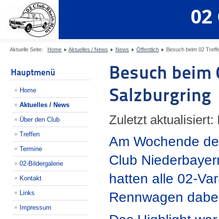
02
Aktuelle Seite:
Home
Aktuelles / News
News
Öffentlich
Besuch beim 02 Treff
Besuch beim 
Hauptmenü
Salzburgring
Home
Aktuelles / News
Zuletzt aktualisiert
Über den Club
Treffen
Am Wochende des 
Termine
Club Niederbayer
02-Bildergalerie
hatten alle 02-Va
Kontakt
Links
Rennwagen dabei
Impressum