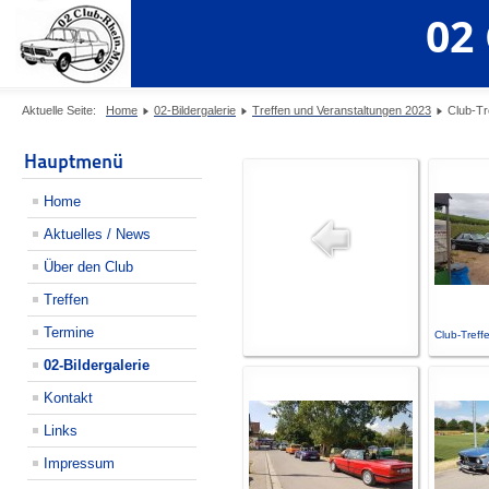
02
Aktuelle Seite:
Home
02-Bildergalerie
Treffen und Veranstaltungen 2023
Club-Tr
Hauptmenü
Home
Aktuelles / News
Über den Club
Treffen
Termine
Club-Treff
02-Bildergalerie
Kontakt
Links
Impressum